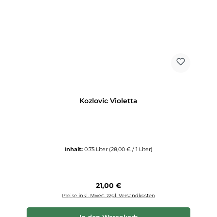
Kozlovic Violetta
Inhalt:
0.75 Liter
(28,00 € / 1 Liter)
Regulärer Preis:
21,00 €
Preise inkl. MwSt. zzgl. Versandkosten