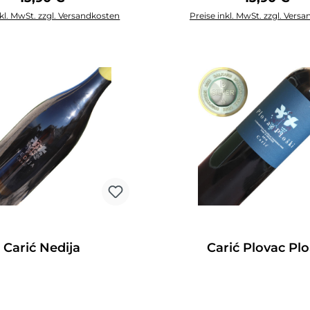
nkl. MwSt. zzgl. Versandkosten
Preise inkl. MwSt. zzgl. Vers
n den Warenkorb
In den Warenko
Carić Nedija
Carić Plovac Plo