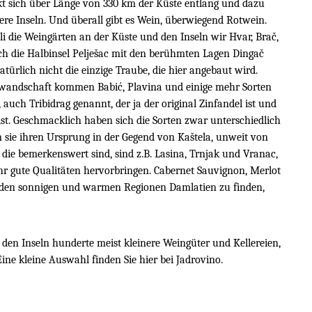
kt sich über Länge von 330 km der Küste entlang und dazu
re Inseln. Und überall gibt es Wein, überwiegend Rotwein.
i die Weingärten an der Küste und den Inseln wir Hvar, Bra
č,
och die Halbinsel Pelješac mit den berühmten Lagen Dingač
atürlich nicht die einzige Traube, die hier angebaut wird.
rwandschaft kommen Babić, Plavina und einige mehr Sorten
 auch Tribidrag genannt, der ja der original Zinfandel ist und
 ist. Geschmacklich haben sich die Sorten zwar unterschiedlich
 sie ihren Ursprung in der Gegend von Kaštela, unweit von
 die bemerkenswert sind, sind z.B. Lasina, Trnjak und Vranac,
hr gute Qualitäten hervorbringen. Cabernet Sauvignon, Merlot
n den sonnigen und warmen Regionen Damlatien zu finden,
 den Inseln hunderte meist kleinere Weing
üter und Kellereien,
ine kleine Auswahl finden Sie hier bei Jadrovino.