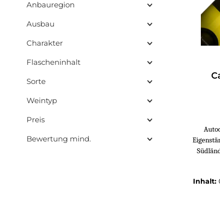
Anbauregion
Ausbau
Charakter
Flascheninhalt
C
Sorte
Weintyp
Preis
Autoc
Bewertung mind.
Eigenstän
Südländ
Inhalt: