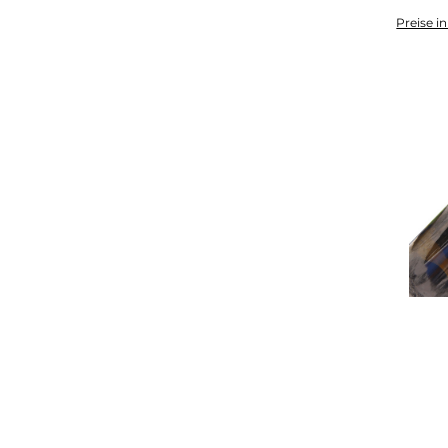
Preise i
I