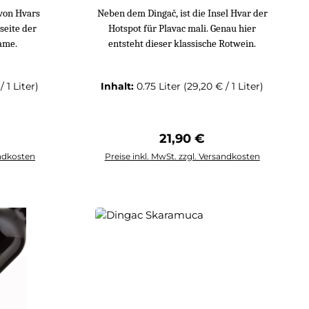
von Hvars
Neben dem Dinga
č, ist die Insel Hvar der
seite der
Hotspot f
ür Plavac mali. Genau hier
Name.
entsteht dieser klassische Rotwein.
/ 1 Liter)
Inhalt:
0.75 Liter
(29,20 € / 1 Liter)
Preis:
Regulärer Preis:
21,90 €
andkosten
Preise inkl. MwSt. zzgl. Versandkosten
rb
In den Warenkorb