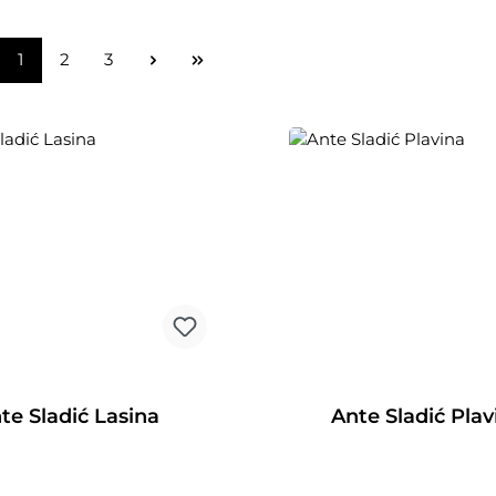
Seite
Seite
Seite
1
2
3
te Sladić Lasina
Ante Sladić Plav