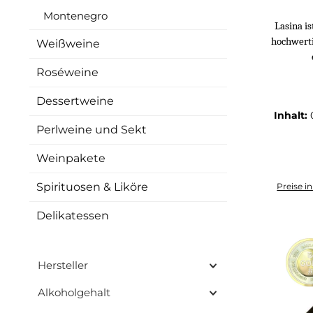
Montenegro
Lasina is
hochwerti
Weißweine
Roséweine
Dessertweine
Inhalt:
Perlweine und Sekt
Weinpakete
Spirituosen & Liköre
Preise i
I
Delikatessen
Hersteller
Alkoholgehalt