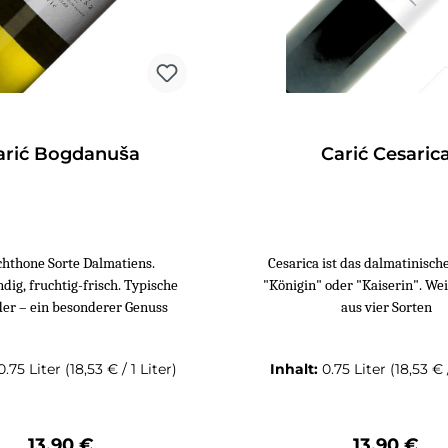
arić Bogdanuša
Carić Cesaric
hthone Sorte Dalmatiens.
Cesarica ist das dalmatinisch
dig, fruchtig-frisch. Typische
"Königin" oder "Kaiserin". We
er – ein besonderer Genuss
aus vier Sorten
0.75 Liter
(18,53 € / 1 Liter)
Inhalt:
0.75 Liter
(18,53 € 
Regulärer Preis:
Regulärer 
13,90 €
13,90 €