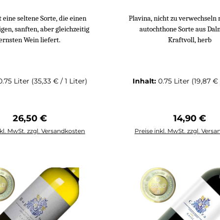
t eine seltene Sorte, die einen
Plavina, nicht zu verwechseln 
gen, sanften, aber gleichzeitig
autochthone Sorte aus Dal
ernsten Wein liefert.
Kraftvoll, herb
0.75 Liter
(35,33 € / 1 Liter)
Inhalt:
0.75 Liter
(19,87 € 
Regulärer Preis:
Regulärer 
26,50 €
14,90 €
nkl. MwSt. zzgl. Versandkosten
Preise inkl. MwSt. zzgl. Vers
n den Warenkorb
In den Warenko