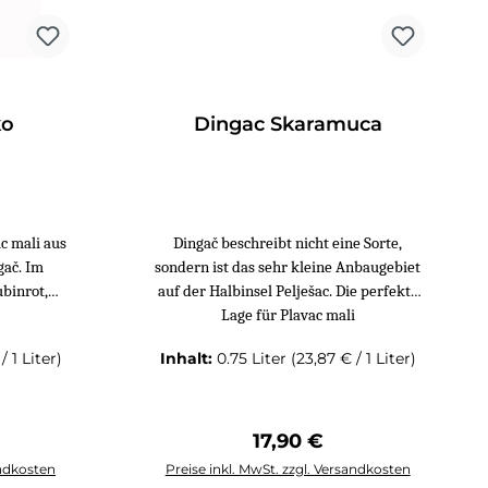
tung von 5 von 5 Sternen
ko
Dingac Skaramuca
c mali aus
Dingač beschreibt nicht eine Sorte,
gač. Im
sondern ist das sehr kleine Anbaugebiet
ubinrot,
auf der Halbinsel Pelješac. Die perfekte
Lage für Plavac mali
/ 1 Liter)
Inhalt:
0.75 Liter
(23,87 € / 1 Liter)
Preis:
Regulärer Preis:
17,90 €
andkosten
Preise inkl. MwSt. zzgl. Versandkosten