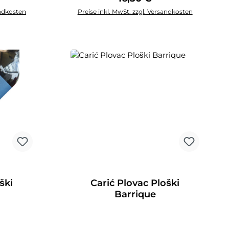
andkosten
Preise inkl. MwSt. zzgl. Versandkosten
rb
In den Warenkorb
ški
Carić Plovac Ploški
Barrique