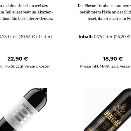
von dalmatinischen weißen
Die Plavac-Trauben stammen 
um Teil ausgebaut im Akazien-
berühmtem Plaže an der Süd
nfass. Ein besonderer Genuss.
Insel, daher auch sein 
0.75 Liter
(30,53 € / 1 Liter)
Inhalt:
0.75 Liter
(25,20 € 
Regulärer Preis:
Regulärer 
22,90 €
18,90 €
nkl. MwSt. zzgl. Versandkosten
Preise inkl. MwSt. zzgl. Vers
n den Warenkorb
In den Warenko