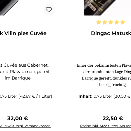
Durchschnittliche Bewer
k Vilin ples Cuvée
Dingac Matus
s Cuvée aus Cabernet,
Einer der bekannstesten Plava
und Plavac mali, gereift
der prominenten Lage Din
im Barrique
Barrique gereift, dunkles r
beerig fruchtig.
0.75 Liter
(42,67 € / 1 Liter)
Inhalt:
0.75 Liter
(30,00 € 
Regulärer Preis:
Regulärer 
32,00 €
22,50 €
nkl. MwSt. zzgl. Versandkosten
Preise inkl. MwSt. zzgl. Vers