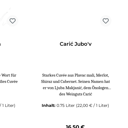
und Syrah gepflanzt wurden. Das
Terroir der Lage Korlat sorgt
immer für gesunde Trauben,
weshalb auf den Einsatz von
Spritzmitteln völlig verzichtet
werden kann. Der erste Jahrgang
des Syrah Korlat (2007) gewann
a
Carić Jubo'v
auf Anhieb die Große
Goldmedaille bei der Vinitaly 2011
in der Kategorie Rotwein mit
geografischer Herkunft! Passt
hervorragend zu Ente/Gans,
e Wort für
Starkes Cuvée aus Plavac mali, Merlot,
Halbfester Schnittkäse,
ißes Cuvée
Shiraz und Cabernet. Seinen Namen hat
Rinderschmorbraten, Lamm,
er von Ljuba Makjanić, dem Önologen
Rindersteak.
des Weinguts Carić
/ 1 Liter)
Inhalt:
0.75 Liter
(22,00 € / 1 Liter)
Preis:
Regulärer Preis:
16,50 €