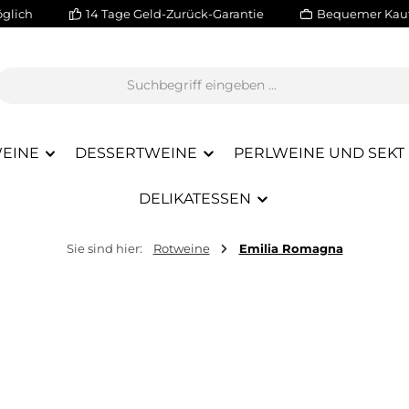
glich
14 Tage Geld-Zurück-Garantie
Bequemer Kauf
EINE
DESSERTWEINE
PERLWEINE UND SEKT
DELIKATESSEN
Sie sind hier:
Rotweine
Emilia Romagna