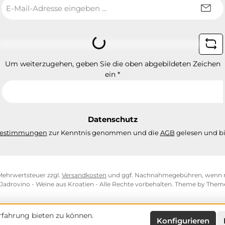
E-
Mail-
Adresse
*
Loading...
Um weiterzugehen, geben Sie die oben abgebildeten Zeichen
ein
*
Datenschutz
bestimmungen
zur Kenntnis genommen und die
AGB
gelesen und bi
. Mehrwertsteuer zzgl.
Versandkosten
und ggf. Nachnahmegebühren, wenn n
Jadrovino - Weine aus Kroatien - Alle Rechte vorbehalten. Theme by
Them
fahrung bieten zu können.
Konfigurieren