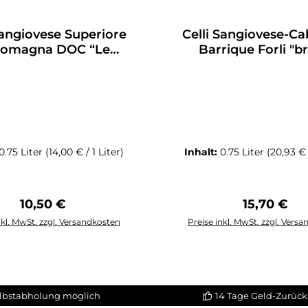
Sangiovese Superiore
Celli Sangiovese-C
Romagna DOC “Le
Barrique Forli "br
Grillae”
Ruseval"
0.75 Liter
(14,00 € / 1 Liter)
Inhalt:
0.75 Liter
(20,93 € 
Regulärer Preis:
Regulärer 
10,50 €
15,70 €
nkl. MwSt. zzgl. Versandkosten
Preise inkl. MwSt. zzgl. Vers
n den Warenkorb
In den Warenko
lbstabholung möglich
14 Tage Geld-Zurück