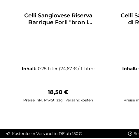
Celli Sangiovese Riserva
Celli 
Barrique Forli "bron i
di 
Ruseval"
Inhalt:
0.75 Liter
(24,67 € / 1 Liter)
Inhalt:
Regulärer Preis:
18,50 €
Preise inkl. MwSt. zzgl. Versandkosten
Preise i
In den Warenkorb
I
Kostenloser Versand in DE ab 150€
Se