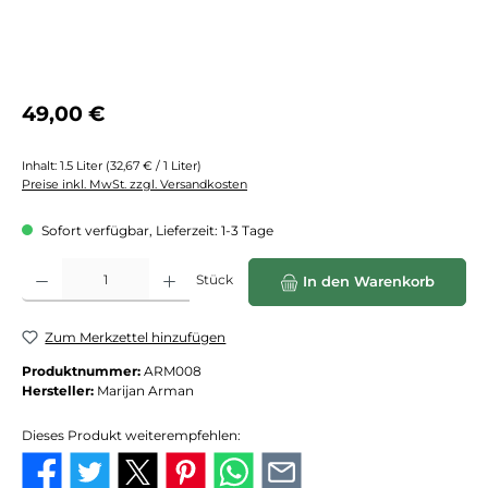
Regulärer Preis:
49,00 €
Inhalt:
1.5 Liter
(32,67 € / 1 Liter)
Preise inkl. MwSt. zzgl. Versandkosten
Sofort verfügbar, Lieferzeit: 1-3 Tage
Produkt Anzahl: Gib den gewünschten Wert ein oder benutze die Schaltflächen
Stück
In den Warenkorb
Zum Merkzettel hinzufügen
Produktnummer:
ARM008
Hersteller:
Marijan Arman
Dieses Produkt weiterempfehlen: